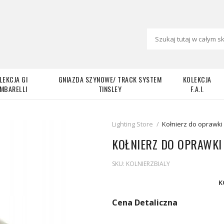
LEKCJA GI
GNIAZDA SZYNOWE/ TRACK SYSTEM
KOLEKCJA
MBARELLI
TINSLEY
F.A.I.
Lighting Store
/
Kołnierz do oprawki 
KOŁNIERZ DO OPRAWKI 
SKU:
KOLNIERZBIALY
K
Cena Detaliczna