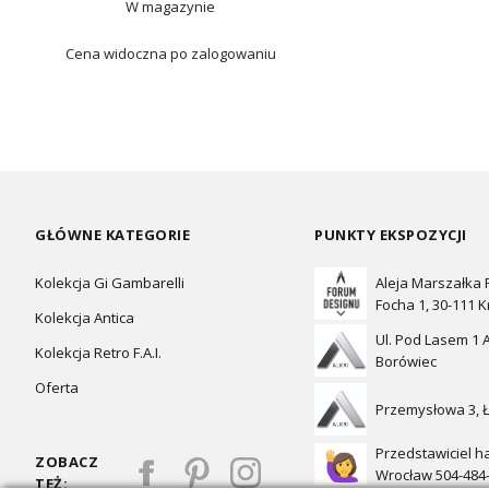
W magazynie
Cena widoczna po zalogowaniu
GŁÓWNE KATEGORIE
PUNKTY EKSPOZYCJI
Kolekcja Gi Gambarelli
Aleja Marszałka
Focha 1, 30-111 
Kolekcja Antica
Ul. Pod Lasem 1 A
Kolekcja Retro F.A.I.
Borówiec
Oferta
Przemysłowa 3, 
Przedstawiciel h
ZOBACZ
Wrocław 504-484
TEŻ: