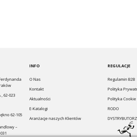
INFO
REGULACJE
 Ferdynanda
O Nas
Regulamin B2B
Kraków
Kontakt
Polityka Prywat
 , 62-023
Aktualności
Polityka Cookie
E-Katalogi
RODO
Łękno 62-105
Aranżacje naszych Klientów
DYSTRYBUTORZ
andlowy –
-031