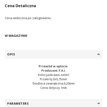
Cena Detaliczna
Cena widoczna po zalogowaniu
W MAGAZYNIE
OPIS
Przewód w oplocie
Producent: F.A.I.
Kolor:jaskrawa zieleń
Przekrój:3x0,75mm
Średnica zewnętrzna:6,20mm
Cena dotyczy 1mb
PARAMETERS