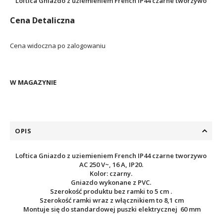
Loftica Gniazdo z uziemieniem French IP44 czarne tworzywo
Cena Detaliczna
Cena widoczna po zalogowaniu
W MAGAZYNIE
OPIS
Loftica Gniazdo z uziemieniem French IP44 czarne tworzywo
AC 250 V~, 16 A, IP20.
Kolor: czarny.
Gniazdo wykonane z PVC.
Szerokość produktu bez ramki to 5 cm .
Szerokość ramki wraz z włącznikiem to 8,1 cm
Montuje się do standardowej puszki elektrycznej 60 mm