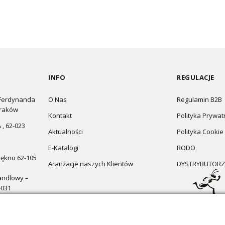
INFO
REGULACJE
 Ferdynanda
O Nas
Regulamin B2B
Kraków
Kontakt
Polityka Prywat
 , 62-023
Aktualności
Polityka Cookie
E-Katalogi
RODO
Łękno 62-105
Aranżacje naszych Klientów
DYSTRYBUTORZ
andlowy –
-031