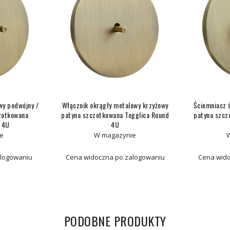
wy podwójny /
Włącznik okrągły metalowy krzyżowy
Ściemniacz 
zotkowana
patyna szczotkowana Togglica Round
patyna szcz
d 4U
4U
e
W magazynie
alogowaniu
Cena widoczna po zalogowaniu
Cena wido
PODOBNE PRODUKTY