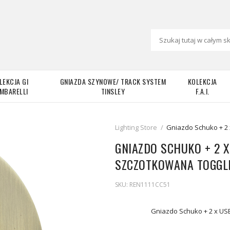
LEKCJA GI
GNIAZDA SZYNOWE/ TRACK SYSTEM
KOLEKCJA
MBARELLI
TINSLEY
F.A.I.
Lighting Store
/
Gniazdo Schuko + 2
GNIAZDO SCHUKO + 2 
SZCZOTKOWANA TOGGL
SKU:
REN1111CC51
Gniazdo Schuko + 2 x US