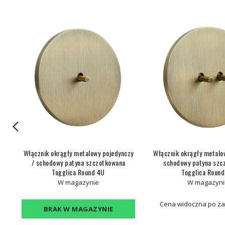
łe
Włącznik okrągły metalowy pojedynczy
Włącznik okrągły metalo
/ schodowy patyna szczotkowana
schodowy patyna szc
Togglica Round 4U
Togglica Roun
W magazynie
W magazyni
Cena widoczna po z
BRAK W MAGAZYNIE