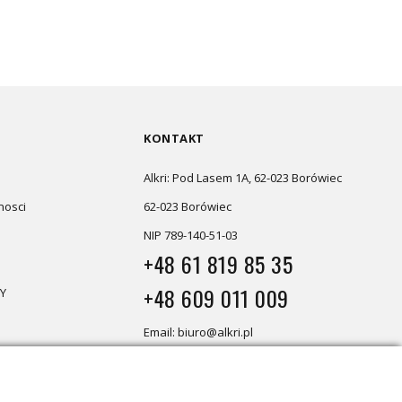
KONTAKT
Alkri: Pod Lasem 1A, 62-023 Borówiec
nosci
62-023 Borówiec
NIP 789-140-51-03
+48 61 819 85 35
+48 609 011 009
Y
Email: biuro@alkri.pl
Magazyn i zwroty: ul. Przemysłowa
3, 63-020 Łękno