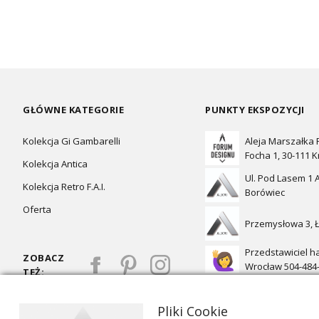
GŁÓWNE KATEGORIE
PUNKTY EKSPOZYCJI
Kolekcja Gi Gambarelli
Aleja Marszałka
Focha 1, 30-111 
Kolekcja Antica
Ul. Pod Lasem 1 A
Kolekcja Retro F.A.I.
Borówiec
Oferta
Przemysłowa 3, 
Przedstawiciel h
ZOBACZ
Wrocław 504-484
TEŻ:
Pliki Cookie