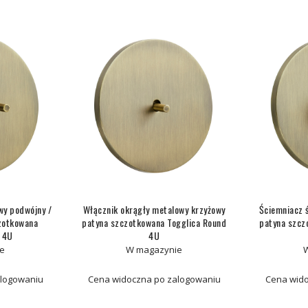
wy podwójny /
Włącznik okrągły metalowy krzyżowy
Ściemniacz 
zotkowana
patyna szczotkowana Togglica Round
patyna szcz
d 4U
4U
e
W magazynie
alogowaniu
Cena widoczna po zalogowaniu
Cena wido