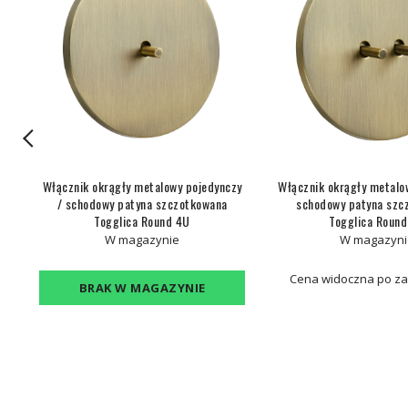
łe
Włącznik okrągły metalowy pojedynczy
Włącznik okrągły metalo
/ schodowy patyna szczotkowana
schodowy patyna szc
Togglica Round 4U
Togglica Roun
W magazynie
W magazyni
Cena widoczna po z
BRAK W MAGAZYNIE