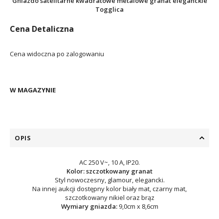
Gniazdo satelitarne kwadratowe metalowe granat eleganckie
Togglica
Cena Detaliczna
Cena widoczna po zalogowaniu
W MAGAZYNIE
OPIS
AC 250 V~, 10 A, IP20.
Kolor: szczotkowany granat
Styl nowoczesny, glamour, elegancki.
Na innej aukcji dostępny kolor biały mat, czarny mat,
szczotkowany nikiel oraz brąz
Wymiary gniazda:
9,0cm x 8,6cm