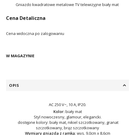
Gniazdo kwadratowe metalowe TV telewizyjne biały mat
Cena Detaliczna
Cena widoczna po zalogowaniu
W MAGAZYNIE
OPIS
AC 250 V~, 10 A, IP20.
Kolor:
biały mat
Styl nowoczesny, glamour, elegancki.
dostępne kolory: biały mat, nikiel szczotkowany, granat
szczotkowany, brąz szczotkowany
Wymiary gniazda z ramką
: wys. 9,0cm x 8,6cm