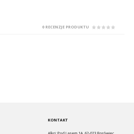
0 RECENZJE PRODUKTU
KONTAKT
Alkri: Pod Lasem 1A, 62-023 Borówiec