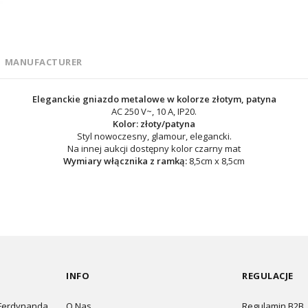
MANUFACTURER
Eleganckie gniazdo metalowe w kolorze złotym, patyna
AC 250 V~, 10 A, IP20.
Kolor: złoty/patyna
Styl nowoczesny, glamour, elegancki.
Na innej aukcji dostępny kolor czarny mat
Wymiary włącznika z ramką:
8,5cm x 8,5cm
INFO
REGULACJE
 Ferdynanda
O Nas
Regulamin B2B