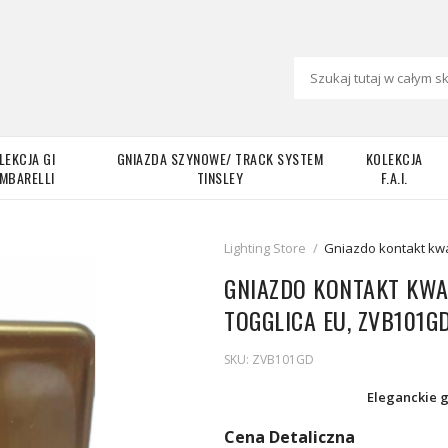
LEKCJA GI
GNIAZDA SZYNOWE/ TRACK SYSTEM
KOLEKCJA
MBARELLI
TINSLEY
F.A.I.
Lighting Store
/
Gniazdo kontakt kwa
GNIAZDO KONTAKT KWA
TOGGLICA EU, ZVB101G
SKU:
ZVB101GD
Eleganckie 
Cena Detaliczna