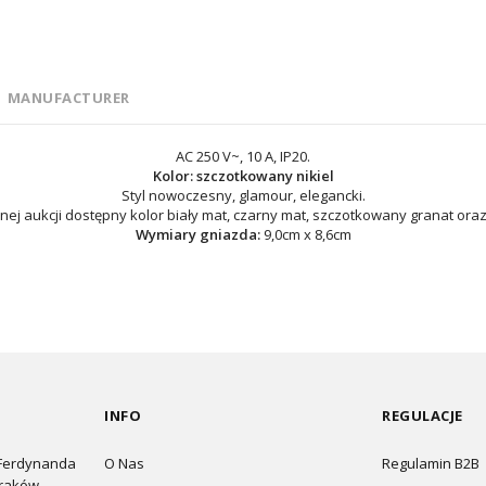
MANUFACTURER
AC 250 V~, 10 A, IP20.
Kolor: szczotkowany nikiel
Styl nowoczesny, glamour, elegancki.
nej aukcji dostępny kolor biały mat, czarny mat, szczotkowany granat ora
Wymiary gniazda:
9,0cm x 8,6cm
INFO
REGULACJE
 Ferdynanda
O Nas
Regulamin B2B
Kraków