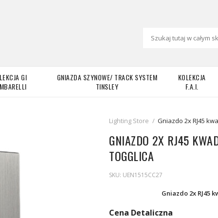
LEKCJA GI
GNIAZDA SZYNOWE/ TRACK SYSTEM
KOLEKCJA
MBARELLI
TINSLEY
F.A.I.
Lighting Store
/
Gniazdo 2x RJ45 kwa
GNIAZDO 2X RJ45 KWA
TOGGLICA
SKU:
UEN1515CC27
Gniazdo 2x RJ45 
Cena Detaliczna