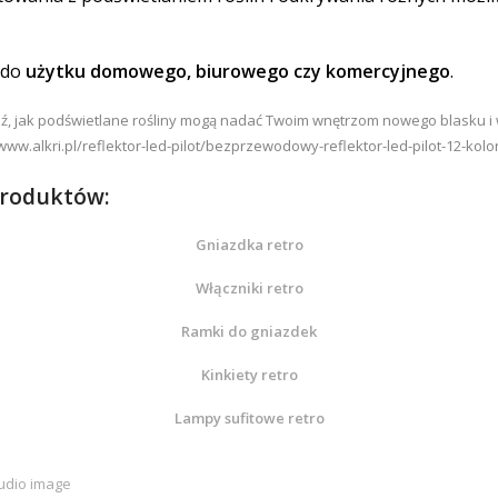
 do
użytku domowego, biurowego czy komercyjnego
.
, jak podświetlane rośliny mogą nadać Twoim wnętrzom nowego blasku i
www.alkri.pl/reflektor-led-pilot/bezprzewodowy-reflektor-led-pilot-12-kol
produktów:
Gniazdka retro
Włączniki retro
Ramki do gniazdek
Kinkiety retro
Lampy sufitowe retro
udio image