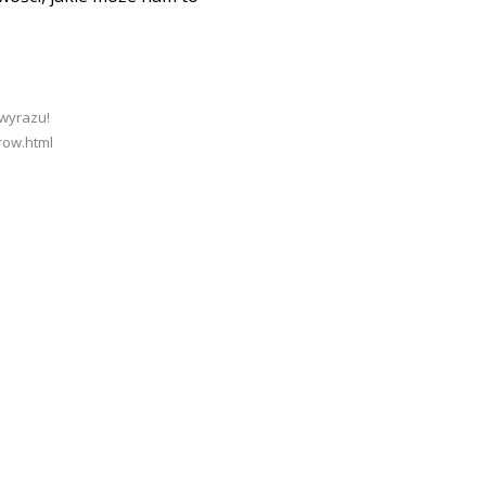
 wyrazu!
orow.html