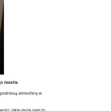
go światła
.
e podniosą atmosferę w
ości, jakie może nam to