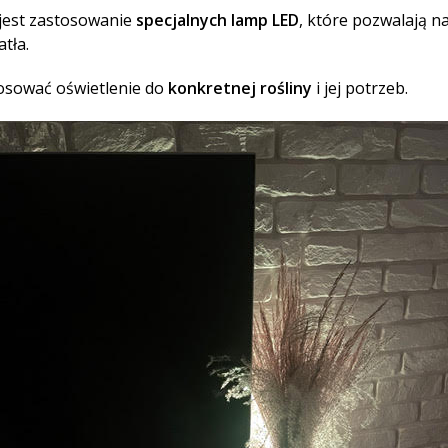
 jest zastosowanie
specjalnych lamp LED
, które pozwalają n
atła.
osować oświetlenie do
konkretnej rośliny
i jej potrzeb.