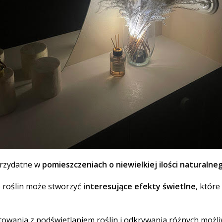
przydatne w
pomieszczeniach o niewielkiej ilości naturalne
 roślin może stworzyć
interesujące efekty świetlne
, któr
wania z podświetlaniem roślin i odkrywania różnych możliw